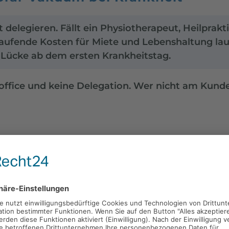
t delegieren. Fällt ein Physiotherapeut, Heilpra
 Laufende Kosten für Miete und Lebenshaltung lau
 Lücke ab dem ersten Krankheitstag.
ffice und keine Delegation. Wer nicht am Kunden 
ie Ihre Dienstleistung nicht einfach „outsourcen". Eine
Physiotherapeut die manuelle Therapie nicht per Video-
die medizinische Fußpflege nicht einer ungelernten