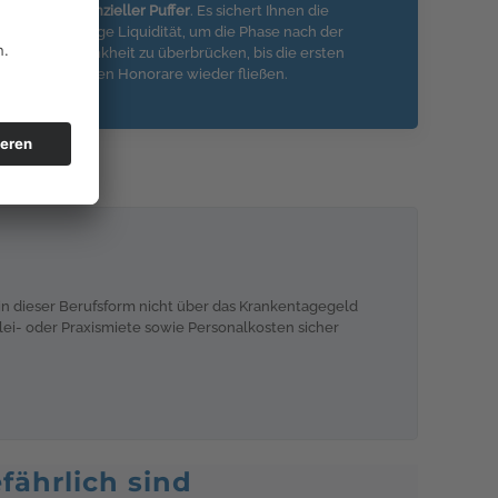
finanzieller Puffer
. Es sichert Ihnen die
nötige Liquidität, um die Phase nach der
Krankheit zu überbrücken, bis die ersten
neuen Honorare wieder fließen.
in dieser Berufsform nicht über das Krankentagegeld
ei- oder Praxismiete sowie Personalkosten sicher
fährlich sind