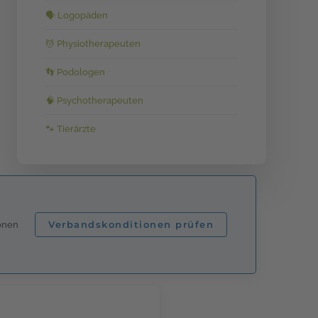
🗣️ Logopäden
💆 Physiotherapeuten
👣 Podologen
🧠 Psychotherapeuten
🐾 Tierärzte
Verbandskonditionen prüfen
ionen