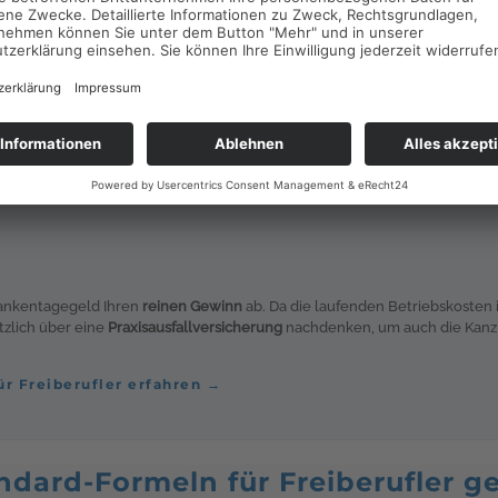
, entsteht ein sofortiges Honorar-Vakuum. Ihr Umsatz
ebenshaltungskosten ungemindert weiterlaufen.
Krankentagegeld Ihren
reinen Gewinn
ab. Da die laufenden Betriebskosten 
tzlich über eine
Praxisausfallversicherung
nachdenken, um auch die Kanzl
ür Freiberufler erfahren →
dard-Formeln für Freiberufler ge