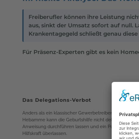
Freiberufler können ihre Leistung nich
aus, sinkt der Umsatz sofort auf null.
Krankentagegeld schließt genau diese
Für Präsenz-Experten gibt es kein Homeo
Das Delegations-Verbot
Anders als ein klassischer Gewerbetreibender können S
Hebamme kann die Geburtshilfe nicht delegieren, ein 
Anweisung durchführen lassen und ein Podologe kann 
Hilfskraft überlassen.