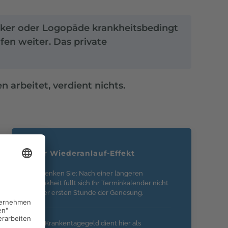
ktiker oder Logopäde krankheitsbedingt
fen weiter. Das private
arbeitet, verdient nichts.
Der Wiederanlauf-Effekt
Bedenken Sie: Nach einer längeren
Krankheit füllt sich Ihr Terminkalender nicht
in der ersten Stunde der Genesung.
Das Krankentagegeld dient hier als