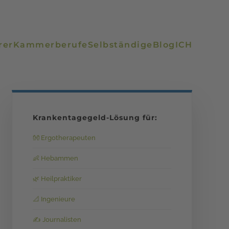
rer
Kammerberufe
Selbständige
Blog
ICH
Krankentagegeld-Lösung für:
👐 Ergotherapeuten
👶 Hebammen
🌿 Heilpraktiker
📐 Ingenieure
✍️ Journalisten