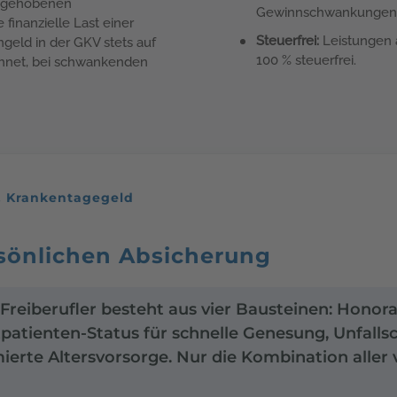
m gehobenen
Gewinnschwankungen
 finanzielle Last einer
Steuerfrei:
Leistungen 
geld in der GKV stets auf
100 % steuerfrei.
hnet, bei schwankenden
s. Krankentagegeld
rsönlichen Absicherung
 Freiberufler besteht aus vier Bausteinen: Hono
atpatienten-Status für schnelle Genesung, Unfalls
rte Altersvorsorge. Nur die Kombination aller v