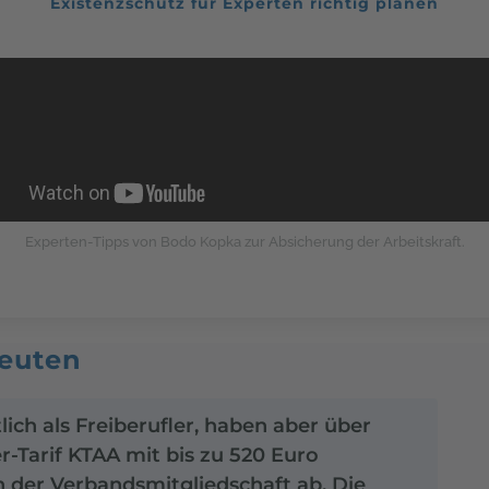
Existenzschutz für Experten richtig planen
Experten-Tipps von Bodo Kopka zur Absicherung der Arbeitskraft.
peuten
ich als Freiberufler, haben aber über
Tarif KTAA mit bis zu 520 Euro
on der Verbandsmitgliedschaft ab. Die