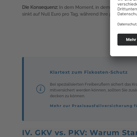
Die Konsequenz:
In dem Moment, in dem Sie ausfallen
sinkt auf Null Euro pro Tag, während Ihre privaten L
Klartext zum Fixkosten-Schutz
Bei spezialisierten Freiberuflern sichert das 
mitversichert werden können, sollten Sie zusä
decken zu können.
Mehr zur Praxisausfallversicherung f
IV. GKV vs. PKV: Warum Stan