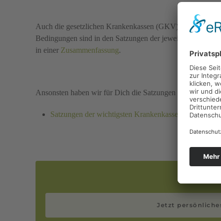
Auch die gesetzlichen Krankenkassen (GKV) bieten Kranke
Bedingungen sind in den Satzungen der jeweiligen Krankenk
in einer
Zusammenfassung
.
Ansonsten haben wir für Dich die Satzungen der wichtigste
Satzungen der wichtigsten Krankenkassen
Jetzt persönlich