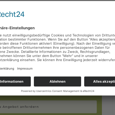
ngeld zur Absicherung des Verdienstausfalls an. Die genauen
asse versteckt. Die wichtigsten Unterschiede fanden Sie hier
n Krankenkassen hinterlegt.
⬇️
es Angebot anfordern