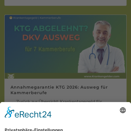
Annahmegarantie KTG 2026: Ausweg für
Kammerberufe
← Zurück zur Übersicht: Krankentagegeld für
Kammerberufe Krankentagegeld trotz Vor…
Weiterlesen