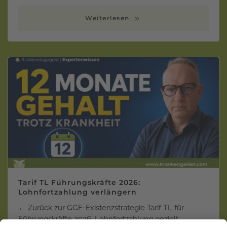
Weiterlesen
Tarif TL Führungskräfte 2026:
Lohnfortzahlung verlängern
← Zurück zur GGF-Existenzstrategie Tarif TL für
Führungskräfte 2026: Lohnfortzahlung gezielt