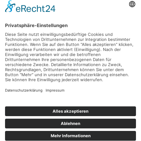
verlänger…
Weiterlesen
Krankentagegeld der "Privaten"
Krankenversicherungen in der Einzel-Kritik
AOL
Allianz
ARAG
AXA
Barmenia
Continentale
Deutscher Ring
DEVK
Debeka
DFV
DKV
Generali
Gothaer
Hallesche
HanseMerkur
Inter
LKH
LVM
Mannheimer
Münchener Verein
Nürnberger
R+V
SDK
Signal
UKV
Universa
Württembergische
Impressum
Datenschutzerklärung
Downloads
LinkBaum
Ebook
Fragen Krankentagegeld