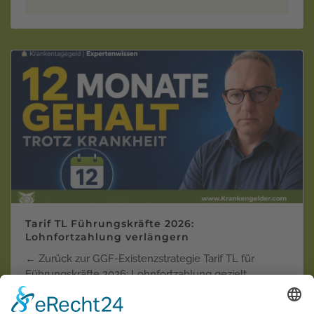
Tarif TL Führungskräfte 2026:
Lohnfortzahlung verlängern
← Zurück zur GGF-Existenzstrategie Tarif TL für
Führungskräfte 2026: Lohnfortzahlung gezielt
verlänger…