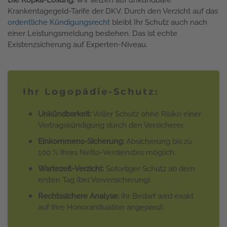
Krankentagegeld-Tarife der DKV. Durch den Verzicht auf das
ordentliche Kündigungsrecht
bleibt Ihr Schutz auch nach
einer Leistungsmeldung bestehen. Das ist echte
Existenzsicherung auf Experten-Niveau.
Ihr Logopädie-Schutz:
Unkündbarkeit:
Voller Schutz ohne Risiko einer
Vertragskündigung durch den Versicherer.
Einkommens-Sicherung:
Absicherung bis zu
100 % Ihres Netto-Verdienstes möglich.
Wartezeit-Verzicht:
Sofortiger Schutz ab dem
ersten Tag (bei Vorversicherung).
Rechtssichere Analyse:
Ihr Bedarf wird exakt
auf Ihre Honorarsituation angepasst.