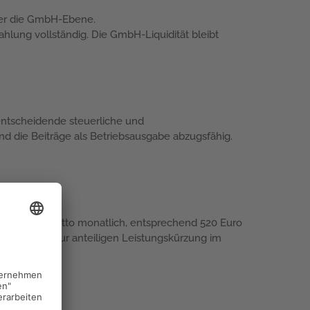
über die GmbH-Ebene.
hlung vollständig. Die GmbH-Liquidität bleibt
entscheidende steuerliche und
d die Beiträge als Betriebsausgabe abzugsfähig.
5.600 Euro brutto monatlich, entsprechend 520 Euro
rung führt zur anteiligen Leistungskürzung im