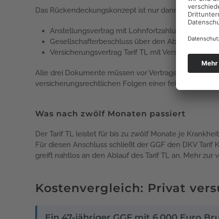
Das Rückendeckungskonzept ist nur dann rechtssicher
Anstellungsvertrag mit Lohnfortzahlungsklausel 
Gesellschafterbeschluss über den Abschluss des Ta
Versicherungsvertrag Tarif TL mit Versicherungs
Alle drei Dokumente müssen vor Vertragsabschluss vorl
versicherungsrechtlichen Folgen einer fehlerhaften Ko
Was nach zwölf Monaten passiert
Der Tarif TL leistet für bis zu zwölf Monate je Krankh
Für diesen Anschluss schließt der GGF den DKV Tarif 
greift nahtlos an den Ablauf des Tarif TL an. Mehr zur
Kostenvergleich: Privat v
Ein 47-jähriger GGF mit 6.000 Euro Br