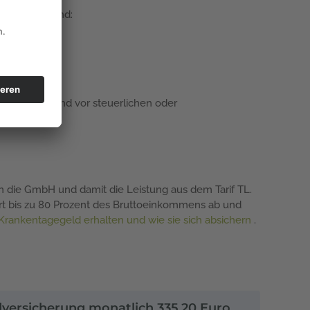
bgestimmt sind:
tsbeistand
trag
cht rückwirkend vor steuerlichen oder
rch die GmbH und damit die Leistung aus dem Tarif TL.
ert bis zu 80 Prozent des Bruttoeinkommens ab und
rankentagegeld erhalten und wie sie sich absichern
.
ldversicherung monatlich 335,20 Euro