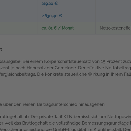
219,20 €
2.630,40 €
ca. 81 € / Monat
Nettokosteneff
t
ebsausgabe. Bei einem Körperschaftsteuersatz von 15 Prozent zuz
rozent je nach Hebesatz der Gemeinde. Der effektive Nettobeitra
 Vergleichsbeitrags. Die konkrete steuerliche Wirkung in Ihrem Fal
ie über den reinen Beitragsunterschied hinausgehen:
 Bruttogehalt ab. Der private Tarif KTN bemisst sich am Nettogewi
her, weil das Bruttogehalt die vollständige Bemessungsgrundlage b
 Versicherungsleistung die GmbH-Liquidität im Krankheitsfall. Der