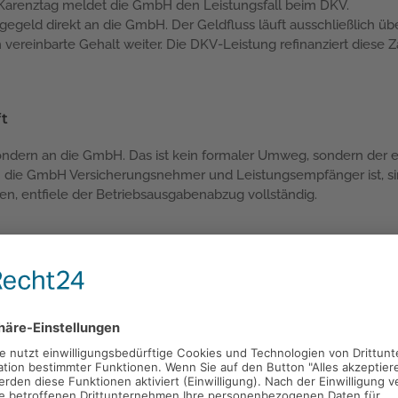
Karenztag meldet die GmbH den Leistungsfall beim DKV.
gegeld direkt an die GmbH. Der Geldfluss läuft ausschließlich 
ereinbarte Gehalt weiter. Die DKV-Leistung refinanziert diese Za
ft
sondern an die GmbH. Das ist kein formaler Umweg, sondern der 
 die GmbH Versicherungsnehmer und Leistungsempfänger ist, sin
en, entfiele der Betriebsausgabenabzug vollständig.
laut Anstellungsvertrag
ttogehalt des GGF ab. Die maximale absicherbare Summe beträgt 1
ogehalt laut Anstellungsvertrag entsprechen. Eine Überversiche
as Finanzamt.