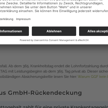
, wenn drei Dokumente vollständig vorliegen und aufeinander a
für zwölf Monate und exakter Gehaltsangabe, geprüft durch Rech
rif TL, gefasst vor Vertragsabschluss
summe exakt entsprechend dem Bruttogehalt laut Anstellungsver
iegen. Eine nachträgliche Korrektur ist möglich, schützt aber ni
nfiguration.
eitsfall. Ab dem 365. Krankheitstag endet die Lohnfortzahlung du
KTAG mit Leistungsbeginn ab dem 365. Tag privat ab. Dieser sich
 vollständigen Absicherungskette lesen Sie hier:
Warum GGF kein K
ersus GmbH-Rückendeckung
uttogehalt zahlt für eine private Krankentagege