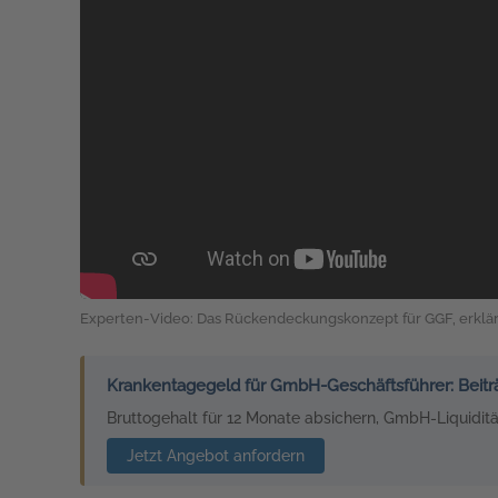
Experten-Video: Das Rückendeckungskonzept für GGF, erklär
Krankentagegeld für GmbH-Geschäftsführer: Beitr
Bruttogehalt für 12 Monate absichern, GmbH-Liquiditä
Jetzt Angebot anfordern