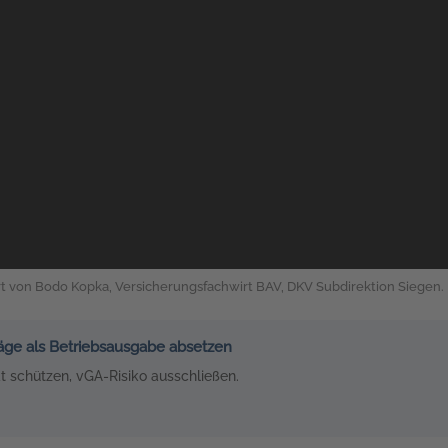
t von Bodo Kopka, Versicherungsfachwirt BAV, DKV Subdirektion Siegen.
äge als Betriebsausgabe absetzen
t schützen, vGA-Risiko ausschließen.