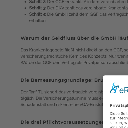
Schritt 2:
Der GGF erkrankt. Ab dem vereinbarten 
Schritt 3:
Der DKV zahlt das vereinbarte Krankenta
Schritt 4:
Die GmbH zahlt dem GGF das vertraglich v
erhalten.
Warum der Geldfluss über die GmbH läu
Das Krankentagegeld fließt nicht direkt an den GGF, 
versicherungsrechtliche Kern des Konzepts. Nur wenn
Würde der GGF den Vertrag als Privatperson abschließ
Die Bemessungsgrundlage: Bruttogehalt 
Der Tarif TL sichert das vertraglich vereinbarte Bru
täglich. Die Versicherungssumme muss exakt dem Brutt
Schadensfall und riskiert eine vGA-Einstufung durch d
Die drei Pflichtvoraussetzungen