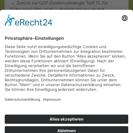
← Zurück zur GGF-Existenzstrategie Tarif TL für
Führungskräfte 2026: Lohnfortzahlung gezielt
verlänger…
Weiterlesen
Krankentagegeld der "Privaten"
Krankenversicherungen in der Einzel-Kritik
AOL
Allianz
ARAG
AXA
Barmenia
Continentale
Deutscher Ring
DEVK
Debeka
DFV
DKV
Generali
Gothaer
Hallesche
HanseMerkur
Inter
LKH
LVM
Mannheimer
Münchener Verein
Nürnberger
R+V
SDK
Signal
UKV
Universa
Württembergische