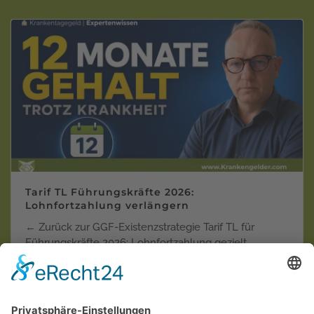
Tarif TL Führungskräfte 2026:
Lohnfortzahlung verlängern
← Zurück zur GGF-Existenzstrategie Tarif TL für
Führungskräfte 2026: Lohnfortzahlung gezielt
verlänger…
Weiterlesen