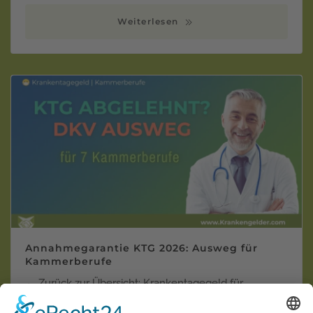
Weiterlesen
Annahmegarantie KTG 2026: Ausweg für
Kammerberufe
← Zurück zur Übersicht: Krankentagegeld für
Kammerberufe Krankentagegeld trotz Vor…