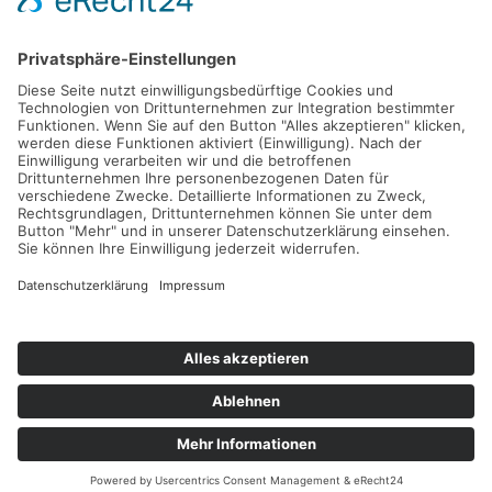
Weiterlesen
Krankentagegeld der "Privaten"
Krankenversicherungen in der Einzel-Kritik
AOL
Allianz
ARAG
AXA
Barmenia
Continentale
Deutscher Ring
DEVK
Debeka
DFV
DKV
Generali
Gothaer
Hallesche
HanseMerkur
Inter
LKH
LVM
Mannheimer
Münchener Verein
Nürnberger
R+V
SDK
Signal
UKV
Universa
Württembergische
Impressum
Datenschutzerklärung
Downloads
LinkBaum
Ebook
Fragen Krankentagegeld
Krankengeld Wahltarife