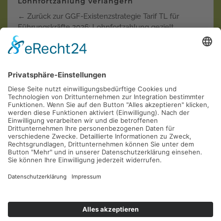
Lohnfortzahlung verlängern
← Zurück zur GGF-Existenzstrategie Tarif TL für
Führungskräfte 2026: Lohnfortzahlung gezielt
verlänger…
Weiterlesen
Krankentagegeld der "Privaten"
Krankenversicherungen in der Einzel-Kritik
AOL
Allianz
ARAG
AXA
Barmenia
Continentale
Deutscher Ring
DEVK
Debeka
DFV
DKV
Generali
Gothaer
Hallesche
HanseMerkur
Inter
LKH
LVM
Mannheimer
Münchener Verein
Nürnberger
R+V
SDK
Signal
UKV