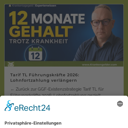
Tarif TL Führungskräfte 2026:
Lohnfortzahlung verlängern
← Zurück zur GGF-Existenzstrategie Tarif TL für
Führungskräfte 2026: Lohnfortzahlung gezielt
verlänger…
Weiterlesen