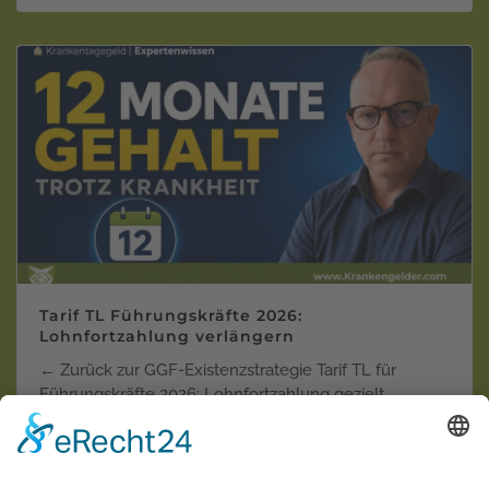
Tarif TL Führungskräfte 2026:
Lohnfortzahlung verlängern
← Zurück zur GGF-Existenzstrategie Tarif TL für
Führungskräfte 2026: Lohnfortzahlung gezielt
verlänger…
Weiterlesen