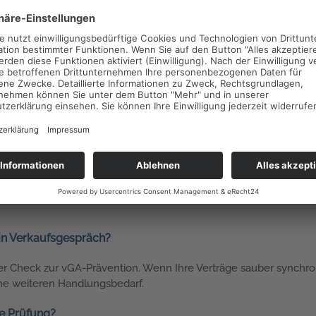
Synchronisation
ze in Ihrem
Herstellung einer rechtssicher
 Prüfung angreifbar sind.
Anstellungsvertrag, Satzung u
Steuerfalle
ein Verkaufsgespräch?
cher Check zur vGA-Prävention. Wenn Ihre Verträge sauber synchron
hne weiteren Handlungsbedarf.
ie Prüfung?