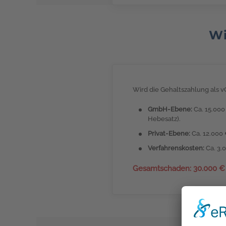
Wi
Wird die Gehaltszahlung als v
GmbH-Ebene:
Ca. 15.000
Hebesatz).
Privat-Ebene:
Ca. 12.000 
Verfahrenskosten:
Ca. 3.
Gesamtschaden: 30.000 € –