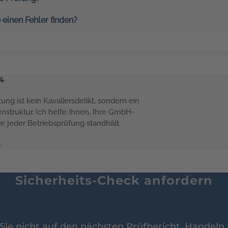
 einen Fehler finden?
4
g ist kein Kavaliersdelikt, sondern ein
nstruktur. Ich helfe Ihnen, Ihre GmbH-
e jeder Betriebsprüfung standhält.
.
Sicherheits-Check anfordern
ie nicht auf den nächsten Prüfbericht. Handeln S