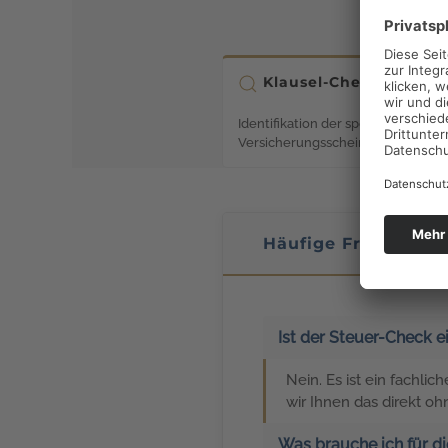
Klausel-Check
Identifikation der spezifischen Sät
Versicherungsschein, die bei einer
Häufige Fragen zur 
Ist der Steuer-Check 
Nein. Es ist ein fachli
wir Ihnen das direkt o
Was brauche ich für d