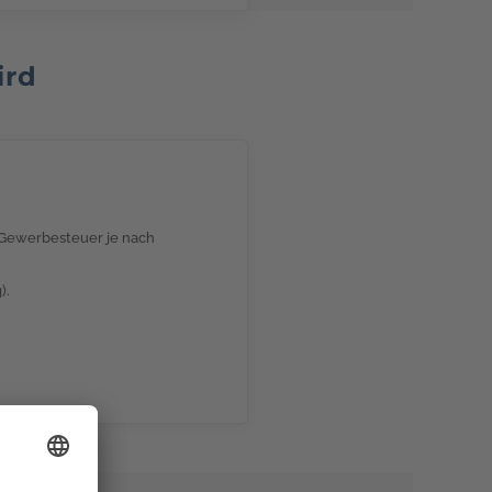
ird
e Gewerbesteuer je nach
).
r