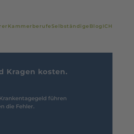
rer
Kammerberufe
Selbständige
Blog
ICH
nd Kragen kosten.
 Krankentagegeld führen
n die Fehler.