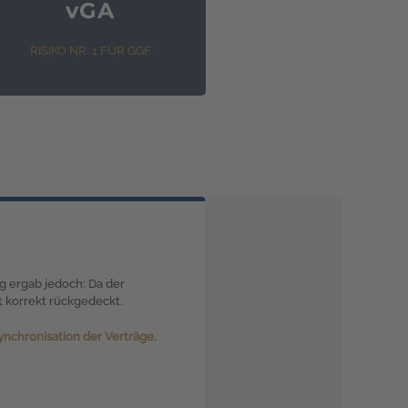
vGA
RISIKO NR. 1 FÜR GGF
g ergab jedoch: Da der
t korrekt rückgedeckt.
nchronisation der Verträge.