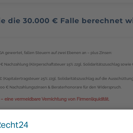
e die 30.000 € Falle berechnet w
GA gewertet, fallen Steuern auf zwei Ebenen an – plus Zinsen:
 € Nachzahlung (Körperschaftsteuer 15% zzgl. Solidaritätszuschlag sowi
€ (Kapitalertragsteuer 25% zzgl. Solidaritätszuschlag auf die Ausschüttung
000 € Nachzahlungszinsen & Beraterhonorare für den Widerspruch.
 eine vermeidbare Vernichtung von Firmenliquidität.
Das 2-Satz-Audit: So gehen wir vo