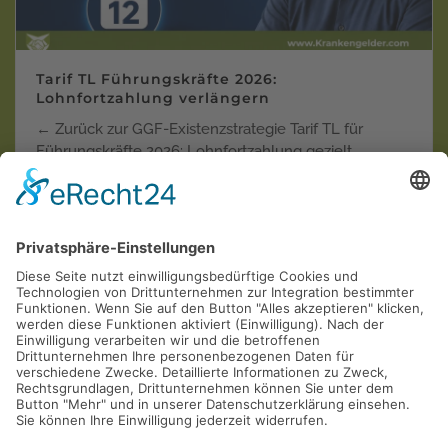
Tarif TL Führungskräfte 2026:
Lohnfortzahlung verlängern
← Zurück zur GGF-Existenzstrategie Tarif TL für
Führungskräfte 2026: Lohnfortzahlung gezielt
verlänger…
Weiterlesen
Krankentagegeld der "Privaten"
Krankenversicherungen in der Einzel-Kritik
AOL
Allianz
ARAG
AXA
Barmenia
Continentale
Deutscher Ring
DEVK
Debeka
DFV
DKV
Generali
Gothaer