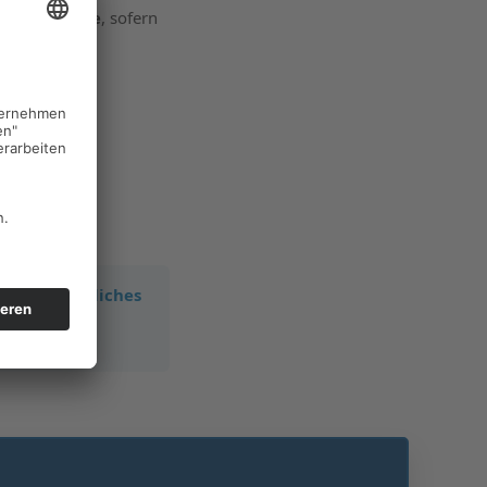
ur BU-Rente
, sofern
hr unverbindliches