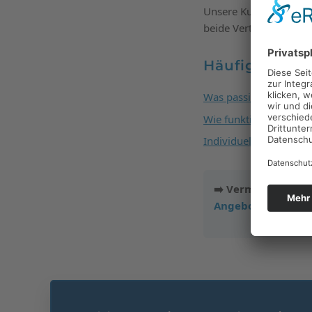
Unsere Kunden profit
beide Verträge über u
Häufige Folg
Was passiert nach Abl
Wie funktioniert der 
Individuelles Kranken
➡️ Vermeiden Sie f
Angebot für ein K