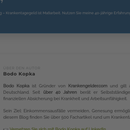
z?
 – Krankentagegeld ist Maßarbeit. Nutzen Sie meine 40-jährige Erfahrung
ÜBER DEN AUTOR
Bodo Kopka
Bodo Kopka
ist Gründer von
Krankengelder.com
und gilt a
Deutschland. Seit
über 40 Jahren
berät er Selbstständige
finanziellen Absicherung bei Krankheit und Arbeitsunfähigkeit.
Sein Ziel: Einkommensausfälle vermeiden, Genesung ermöglich
diesem Blog finden Sie über 500 Fachartikel rund um Krankenta
👉
Vernetzen Sie sich mit Bodo Kopka auf LinkedIn