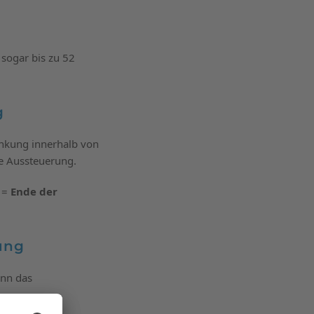
 sogar bis zu 52
g
ankung innerhalb von
te Aussteuerung.
 =
Ende der
ung
enn das