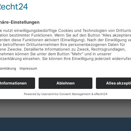
ieren von einem
nahtlosen Übergang vom Krankentagegeld z
ns abgeschlossen wurden.
efragen
auf der 78 Wochen?
nahtlose Übergang zur BU-Rente?
tagegeld-Angebot anfordern
inanzielle Lücken bei langer Krankheit.
Fordern Sie jetzt I
rankentagegeld mit unbegrenzter Leistungsdauer an
.