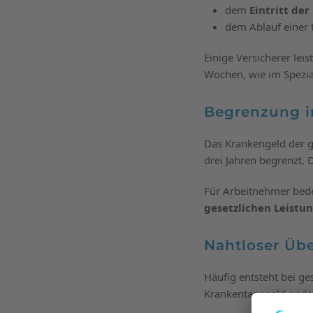
dem
Eintritt de
dem Ablauf einer t
Einige Versicherer leis
Wochen, wie im Spezial
Begrenzung i
Das Krankengeld der g
drei Jahren begrenzt.
Für Arbeitnehmer bed
gesetzlichen Leistu
Nahtloser Üb
Häufig entsteht bei ge
Krankentagegeld endet,