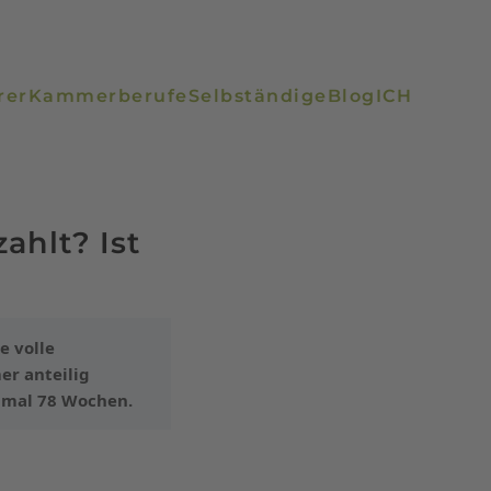
rer
Kammerberufe
Selbständige
Blog
ICH
ahlt? Ist
e volle
er anteilig
imal 78 Wochen.