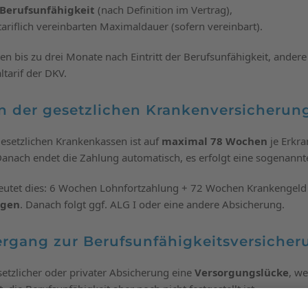
r Berufsunfähigkeit
(nach Definition im Vertrag),
ariflich vereinbarten Maximaldauer (sofern vereinbart).
ten bis zu drei Monate nach Eintritt der Berufsunfähigkeit, andere
tarif der DKV.
n der gesetzlichen Krankenversicherun
esetzlichen Krankenkassen ist auf
maximal 78 Wochen
je Erkr
 Danach endet die Zahlung automatisch, es erfolgt eine sogenann
eutet dies: 6 Wochen Lohnfortzahlung + 72 Wochen Krankengeld
ngen
. Danach folgt ggf. ALG I oder eine andere Absicherung.
ergang zur Berufsunfähigkeitsversicher
setzlicher oder privater Absicherung eine
Versorgungslücke
, w
 die Berufsunfähigkeit aber noch nicht festgestellt ist.