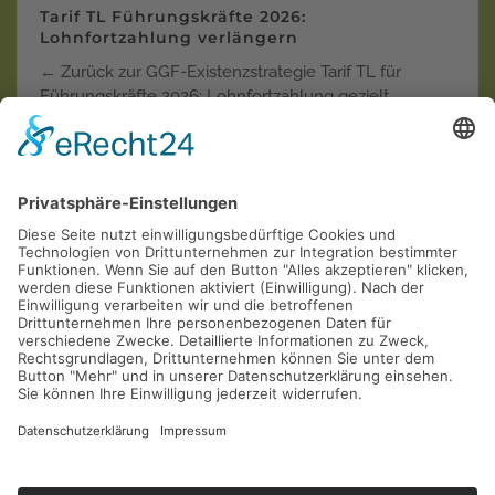
Tarif TL Führungskräfte 2026:
Lohnfortzahlung verlängern
← Zurück zur GGF-Existenzstrategie Tarif TL für
Führungskräfte 2026: Lohnfortzahlung gezielt
verlänger…
Weiterlesen
Krankentagegeld der "Privaten"
Krankenversicherungen in der Einzel-Kritik
AOL
Allianz
ARAG
AXA
Barmenia
Continentale
Deutscher Ring
DEVK
Debeka
DFV
DKV
Generali
Gothaer
Hallesche
HanseMerkur
Inter
LKH
LVM
Mannheimer
Münchener Verein