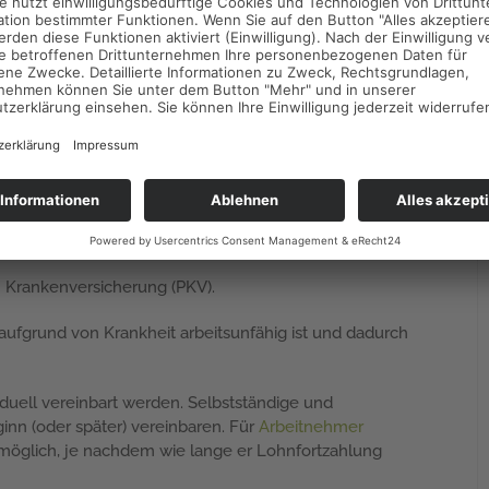
etzlichen Krankenkassen liegt bei 90 Prozent des
 Obergrenze, die sich am Beitragsbemessungsentgelt
. Aktuell (Stand 2023) beträgt diese Obergrenze
n Krankenversicherung (PKV).
 aufgrund von Krankheit arbeitsunfähig ist und dadurch
duell vereinbart werden. Selbstständige und
inn (oder später) vereinbaren. Für
Arbeitnehmer
möglich, je nachdem wie lange er Lohnfortzahlung