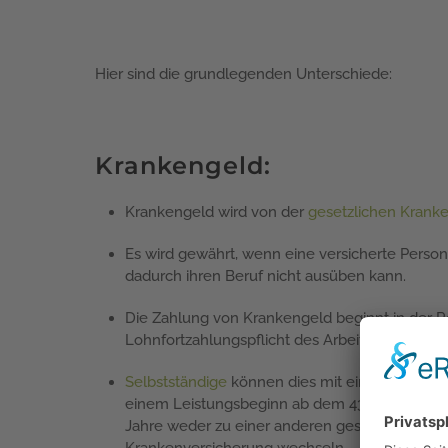
Hier sind die grundlegenden Unterschiede:
Krankengeld:
Krankengeld wird von der
gesetzlichen Krank
Es wird gewährt, wenn eine versicherte Person
dadurch ihren Beruf nicht ausüben kann.
Die Zahlung von Krankengeld beginnt in der 
Lohnfortzahlungspflicht des Arbeitgebers im Kr
Selbstständige
können dies mit einem Zusatzbe
einem Leistungsbeginn ab dem 43. Tag vereinb
Jahre weder zu einer anderen gesetzlichen Kr
Krankenversicherung wechseln.