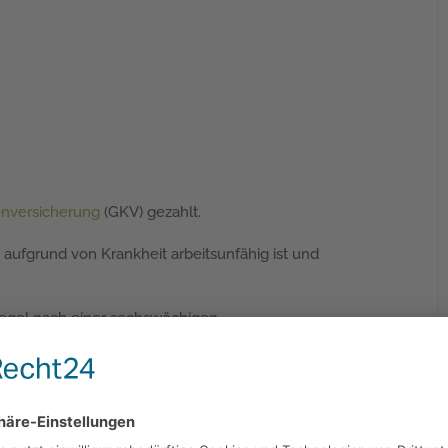
enversicherung
(GKV) gezahlt.
 aufgrund von Krankheit arbeitsunfähig ist und
Regel nach einer sechswöchigen
ankheitsfall.
itrag zu ihrem Krankenversicherungsbeitrag mit
aren. Allerdings können Sie dann die nächsten drei
ankenkasse noch zu einer privaten