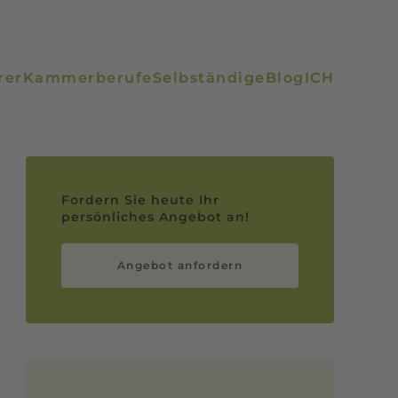
rer
Kammerberufe
Selbständige
Blog
ICH
Fordern Sie heute Ihr
persönliches Angebot an!
Angebot anfordern