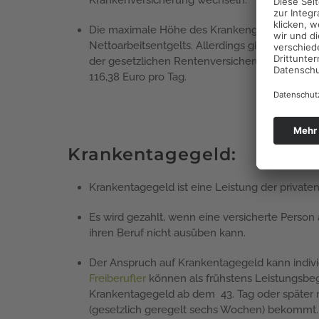
Die maximale Höhe des Krankengeldes der ges
Nettoarbeitsentgelts. Allerdings gibt es eine
der gesetzlichen Rentenversicherung orientiert
116,38 Euro pro Tag.
Krankentagegeld:
Krankentagegeld ist eine Leistung der private
Es wird gezahlt, wenn eine versicherte Person
ihren Beruf nicht ausüben kann.
Der Anspruch auf Krankentagegeld kann indivi
Freiberufler
können als frühstens Leistungsbeg
Krankentagegeld ab dem 43. Tag oder später 
(gesetzlich geregelt sechs Wochen) bekommt.