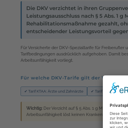
Die DKV verzichtet in ihren Gruppenve
Leistungsausschluss nach § 5 Abs. 1 
Rehabilitationsmaßnahme gezahlt, ohne 
entscheidender Leistungsvorteil gege
Für Versicherte der DKV-Spezialtarife für Freiberufle
Tarifbedingungen ausdrücklich aufgehoben. Damit bes
Arbeitsunfähigkeit vorliegt.
Für welche DKV-Tarife gilt der Verzicht?
✔ Tarif KTAA: Ärzte und Zahnärzte
✔ Tarif KGT2: Apothe
Wichtig:
Der Verzicht auf § 5 Abs. 1 g MB/KT gilt nur
Arbeitsunfähigkeit löst keinen Krankentagegeld-An