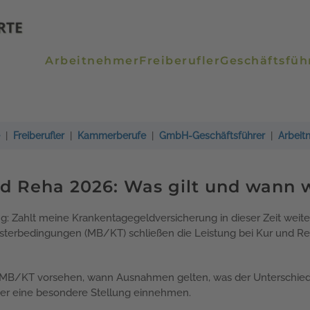
Arbeitnehmer
Freiberufler
Geschäftsfüh
|
Freiberufler
|
Kammerberufe
|
GmbH-Geschäftsführer
|
Arbeit
d Reha 2026: Was gilt und wann w
äufig: Zahlt meine Krankentagegeldversicherung in dieser Zeit we
sterbedingungen (MB/KT) schließen die Leistung bei Kur und Reh
ie MB/KT vorsehen, wann Ausnahmen gelten, was der Unterschi
ier eine besondere Stellung einnehmen.