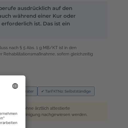
berufe ausdrücklich auf den
 auch während einer Kur oder
forderlich ist. Das ist ein
luss nach § 5 Abs. 1 g MB/KT ist in den
 Rehabilitationsmaßnahme, sofern gleichzeitig
KGTS: Steuerberater
✔ Tarif KTN2: Selbstständige
orsorge-Kur ohne ärztlich attestierte
ähigkeitsbescheinigung nachgewiesen werden.