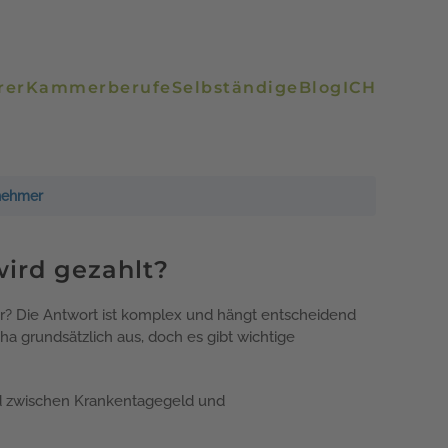
rer
Kammerberufe
Selbständige
Blog
ICH
nehmer
ird gezahlt?
iter? Die Antwort ist komplex und hängt entscheidend
a grundsätzlich aus, doch es gibt wichtige
ed zwischen Krankentagegeld und