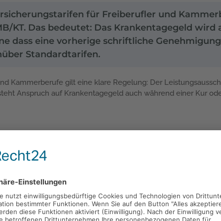
rsicherungstarifen für Freiberufler und Kammer
g MB/KT. Das bedeutet: Das Krankentagegeld wird
dass eine vorherige schriftliche Genehmigung er
nüber Standardtarifen.
r und Kammerberufe gilt eine klare Regelung: Der Leistungsaussch
teht Anspruch auf Krankentagegeld auch während einer Kur oder
ker und Anwälte
✔ Tarif KGT1: Architekten und Ingenieure
✔ Tarif 
 dann, wenn gleichzeitig Arbeitsunfähigkeit besteht. Eine reine V
spruch aus. Die Arbeitsunfähigkeit muss durch eine Arbeitsunf