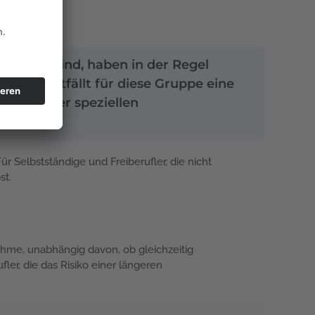
esichert sind, haben in der Regel
amit entfällt für diese Gruppe eine
luss einer speziellen
 Selbstständige und Freiberufler, die nicht
st.
hme, unabhängig davon, ob gleichzeitig
ler, die das Risiko einer längeren