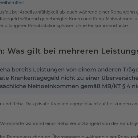
eiberufler:
sfall bei Arbeitsunfähigkeit ab, auch während einer Reha wenn gl
in Tagegeld während genehmigter Kuren und Reha-Maßnahmen, un
end längerer Rehabilitationsphasen ohne Einkommenslücke
 Was gilt bei mehreren Leistung
Reha bereits Leistungen von einem anderen Träg
rivate Krankentagegeld nicht zu einer Übervers
tatsächliche Nettoeinkommen gemäß MB/KT § 4 ni
 und Reha: Das private Krankentagegeld wird auf Leistungen and
 Versicherte während einer Reha Verletztengeld von der Berufsg
che Rentenversicherung Übergangsgeld während einer Reha, redu