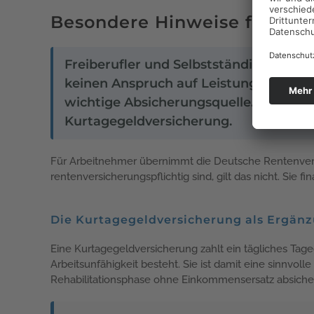
Besondere Hinweise für Frei
Freiberufler und Selbstständige, die n
keinen Anspruch auf Leistungen der D
wichtige Absicherungsquelle. Ergänze
Kurtagegeldversicherung.
Für Arbeitnehmer übernimmt die Deutsche Rentenversich
rentenversicherungspflichtig sind, gilt das nicht. Sie 
Die Kurtagegeldversicherung als Ergän
Eine Kurtagegeldversicherung zahlt ein tägliches Ta
Arbeitsunfähigkeit besteht. Sie ist damit eine sinnvol
Rehabilitationsphase ohne Einkommensersatz absich