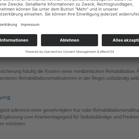
berufler und Selbstständige
icht über die gesetzliche Rentenversicherung abg
eutschen Rentenversicherung bei Kur und Reha. D
nd zum Krankentagegeld empfiehlt sich der Absch
erung häufig die Kosten einer medizinischen Rehabilitation. Für
finanzieren Rehabilitationsmaßnahmen in der Regel vollständig selb
zung
gegeld während einer genehmigten Kur oder Rehabilitationsmaßna
le Ergänzung zum Krankentagegeld für Selbstständige und Freiberuf
ern möchten.